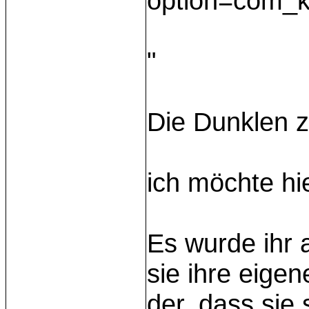
option=com_k
"
Die Dunklen 
ich möchte hi
Es wurde ihr a
sie ihre eige
der, dass sie